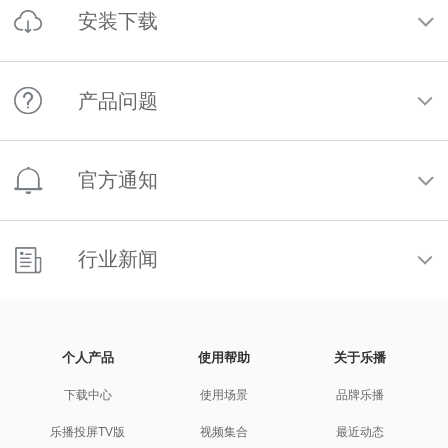
住宿体验!
安装下载
乐播酒店投屏方案以其私密性、兼容性和易用性，
为酒店行业带来了全新的服务升级。
TCL电视怎么安装乐播投屏？
产品问题
乐播投屏是一款简单好用、功能强大的专业投屏软
母亲节|乐播投屏神器 让爱在大屏上绽放
件，支持手机投屏电视、手机投电脑、电脑投电
OPPO手机怎么投屏到电视机？一招轻松实现
视。...
母亲节，如果你远在外地工作无法陪伴母亲，那么
官方通知
手机屏幕的大小直接影响到了我们的视觉体验。为
还有一种更轻松特别的陪伴方式，那就是借助乐播
了提高屏幕的显示效果，很多用户都会将手机屏幕
投...
Panasonic松下电视怎么安装乐播投屏？
乐播投屏会员体系调整公告
投...
乐播投屏SVIP体系调整说明
随着科技的发展，智能电视已经逐渐普及，它能够
行业新闻
手机看电视直播：学会用APP投屏看直播，超清流畅无
让我们大家在休闲时光带来更好的体验。松下智能
苹果手机怎么投屏？
延迟才过瘾！
电...
开创高价值投屏广告媒体，乐播投屏创始人荣获中国数
乐播投屏服务公告
字营销大奖
大家在使用智能手机时，除了娱乐和社交之外，还
手机看电视直播屏幕太小，手机无法搜索到投屏设
9月3日当天投屏人数可能较多，部分地区的云投屏
个人产品
使用帮助
关于乐播
有一个很重要的功能就是将自己拍摄的照片或者录
备，家里又没有安装有线电视，这种情况怎么才能
“第十五届虎啸奖颁奖典礼”于5月30日在上海成功举
乐播投屏APP如何下载安装到手机，手把手教会你
服务可能出现延迟或不稳定，如遇卡顿或连接失
制...
在...
办。此次颁奖典礼上，乐播投屏创始人&CE...
下载中心
使用场景
品牌乐播
败...
乐播投屏APP是一款功能强大的投屏应用，手机/平
板/电脑无线投屏神器，目前已累计超过5亿用...
乐播投屏TV版
视频集合
最近动态