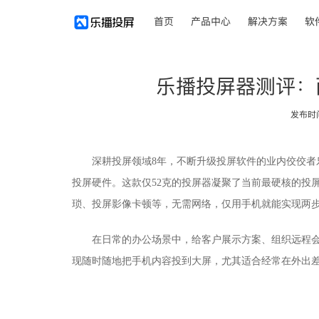
首页
产品中心
解决方案
软
乐播投屏器测评：
发布时间：
深耕投屏领域
8年，不断升级投屏软件的业内佼佼
投屏硬件。这款仅52克的
投屏器
凝聚了当前最硬核的投
琐、投屏影像卡顿等
，无需网络，仅用手机就能实现两
在
日常
的办公场景中，给客户展示方案、组织远程
现随时随地把手机内容投到大屏
，尤其适合经常在外出