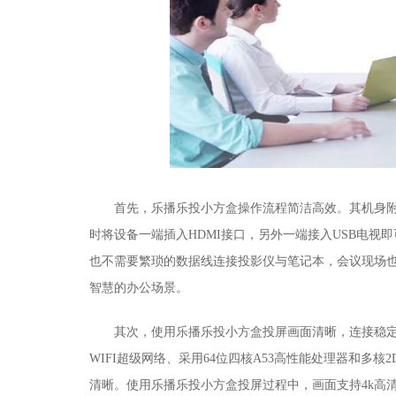
首先，乐播乐投小方盒操作流程简洁高效。其机身
时将设备
一端插入
HDMI接口，另外一端接入USB电视
也不需要繁琐的数据线连接投影仪与笔记本，会议现场
智慧的办公场景。
其次，使用乐播乐投小方盒投屏画面清晰，连接稳
WIFI超级网络
、
采用
64位四核A53高性能处理器
和
多核
2
清晰。使用乐播乐投小方盒投屏过程中，画面支持
4k