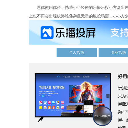
总体使用体验，携带小巧轻便的乐播乐投小方盒出
上也不再会出现线路堆叠杂乱无章的尴尬场面，小小方
个人TV版
企业TV版
好用
乐播
只为
屏能
频A
屏、
幼教