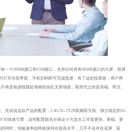
附有一个
HDMI
接口和
USB
接口，支持任何
具有
HDMI接口的大屏
，投屏
即可打开乐投界面，手机
扫码即可完成投屏。有了这款投屏器，用户再
也不再是电源线随处堆砌的杂乱无章场面，取而代之的是高端、简洁、
定。先说说这款产品的配置，
2.4G/5G 2T2R双频双天线
、
独立稳定的
5G
D/3D加速引擎
，这些配置能充分保证小方盒在工作室更快、更稳、更
高清的同时，传输速率始终能保持在较高水平，几乎不会存在花屏、延