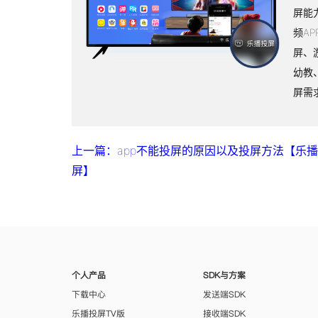
屏能
频A
屏、
幼教
屏需
上一篇：app不能投屏的原因以及投屏方法【乐
屏】
个人产品
SDK与方案
下载中心
发送端SDK
乐播投屏TV版
接收端SDK