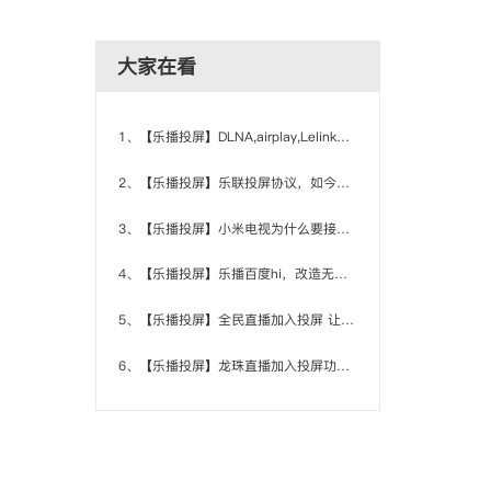
大家在看
1、【乐播投屏】DLNA,airplay,Lelink等投屏协议对比
2、【乐播投屏】乐联投屏协议，如今也开放了
3、【乐播投屏】小米电视为什么要接入乐播投屏SDK
4、【乐播投屏】乐播百度hi，改造无线投屏会议系统
5、【乐播投屏】全民直播加入投屏 让刷礼物从此用大屏
6、【乐播投屏】龙珠直播加入投屏功能 电视看遍顶尖直播