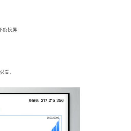
屏。
络。
pp不能投屏
行观看。