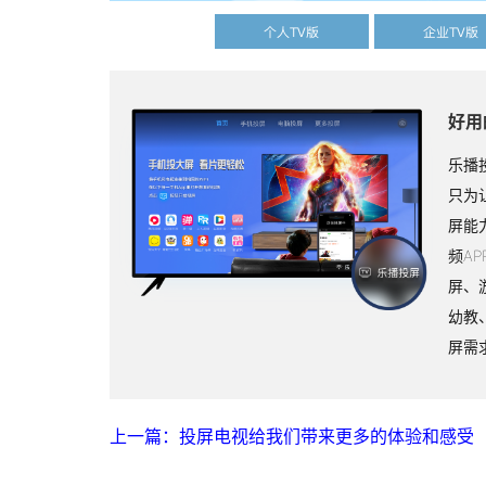
个人TV版
企业TV版
好用
乐播
只为
屏能
频A
屏、
幼教
屏需
上一篇：投屏电视给我们带来更多的体验和感受