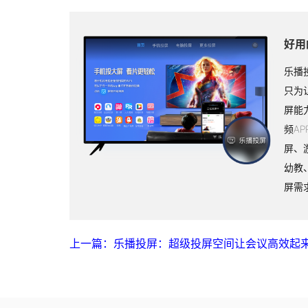
好用
乐播
只为
屏能
频A
屏、
幼教
屏需
上一篇：乐播投屏：超级投屏空间让会议高效起