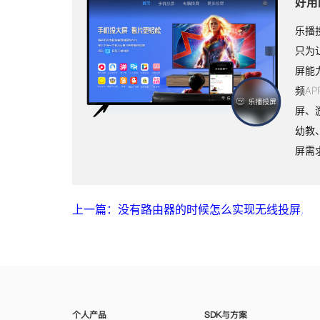
好用
乐播
只为
屏能
频A
屏、
幼教
屏需
上一篇：没有路由器的时候怎么实现无线投屏,
个人产品
SDK与方案