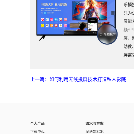
乐播
只为
屏能
频A
屏、
幼教
屏需
上一篇：如何利用无线投屏技术打造私人影院
个人产品
SDK与方案
下载中心
发送端SDK