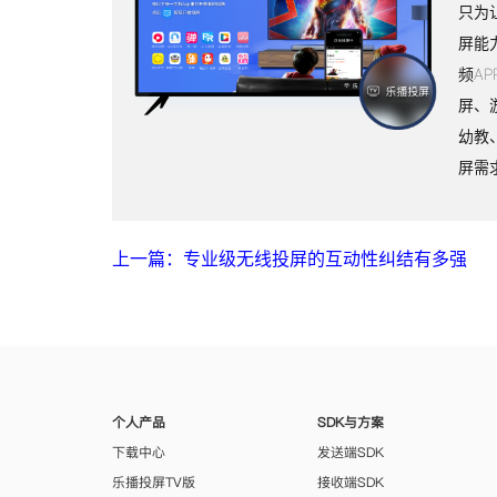
只为
屏能
频A
屏、
幼教
屏需
上一篇：专业级无线投屏的互动性纠结有多强
个人产品
SDK与方案
下载中心
发送端SDK
乐播投屏TV版
接收端SDK