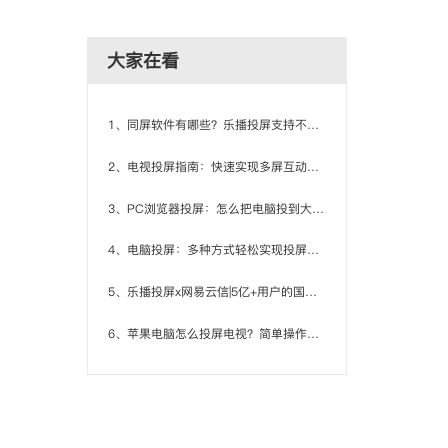
大家在看
1、同屏软件有哪些？乐播投屏支持不同平台多设备同时共享屏幕
2、电视投屏指南：快速实现多屏互动享受更好观影体验
3、PC浏览器投屏：怎么把电脑投到大屏上？
4、电脑投屏：多种方式轻松实现投屏操作
5、乐播投屏x网易云信|5亿+用户的国民级投屏服务提供商是怎样炼成的
6、苹果电脑怎么投屏电视？简单操作畅享极致电脑投屏体验