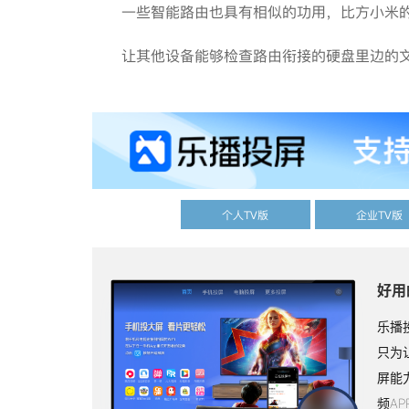
一些智能路由也具有相似的功用，比方小米的智
让其他设备能够检查路由衔接的硬盘里边的文
个人TV版
企业TV版
好用
乐播
只为
屏能
频A