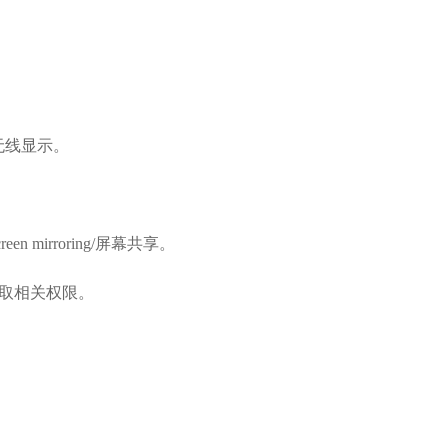
。
-无线显示。
en mirroring/屏幕共享。
获取相关权限。