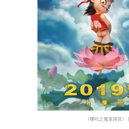
《哪吒之魔童降世》 