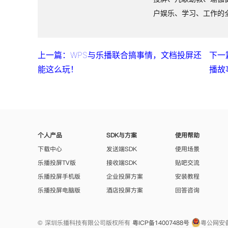
户娱乐、学习、工作的
上一篇：WPS与乐播联合搞事情，文档投屏还
下一
能这么玩！
播故
个人产品
SDK与方案
使用帮助
下载中心
发送端SDK
使用场景
乐播投屏TV版
接收端SDK
贴吧交流
乐播投屏手机版
企业投屏方案
安装教程
乐播投屏电脑版
酒店投屏方案
回答咨询
© 深圳乐播科技有限公司版权所有
粤ICP备14007488号
粤公网安