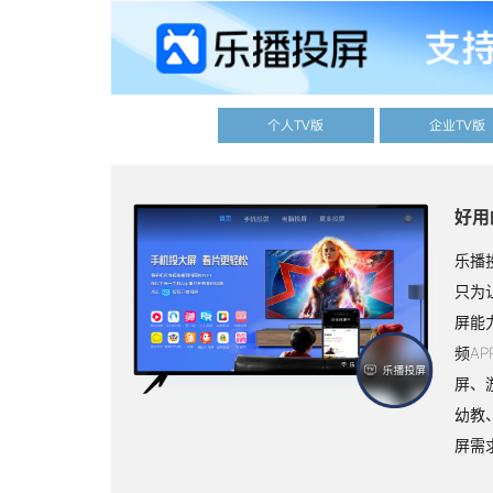
个人TV版
企业TV版
好用
乐播
只为
屏能
频A
屏、
幼教
屏需