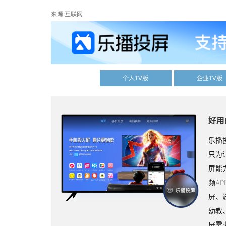
来源:互联网
个人TV版
企业TV版
好用
乐播
只为
屏能
频A
屏、
幼教
屏需